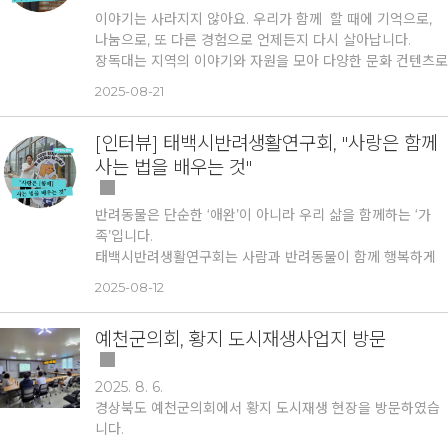
이야기는 사라지지 않아요. 우리가 함께 할 때에 기억으로,
나눔으로, 또 다른 경험으로 언제든지 다시 살아납니다.
장독대
는 지역의 이야기와 자원을 모아 다양한 문화 컨텐츠로
풀어냄으로써 마을과 도시가 가진 고유한 가치를 되살리는 비
2025-08-21
영리단체입니다. 단순한 컨텐츠 개발이 아닌, 지역을 새롭게
바라보고, 사람과 장소를 잇는 문화를 만들어 가고 있습니다.
[인터뷰] 태백시반려생활연구회, "사랑은 함께
Q. 대표님, 안녕하세요. 간단히 자기소개 부탁드립니다.
사는 법을 배우는 것"
A.
안녕하세요, 장독대 대표이자 보드게임 지도사로 활동하고
있는 길미선입니다.
아들이 어느 날 보드게임을 사달라고 하면서 자연스럽게 보드
반려동물은 단순한 ‘애완’이 아니라 우리 삶을 함께하는 ‘가
게임을 시작하게 되었습니다. 장난감보다는 가족이 함께 즐기
족’입니다.
고 이야기를 나눌 수 있는 놀이라는 생각에 하나 둘 늘려가다
태백시반려생활연구회
는 사람과 반려동물이 함께 행복하게
보니, 결국 보드게임 카페를 창업하기도 했어요. 어쩌다 보니
살아가는 도시를 만들기 위해 모인 지역 주민들의 모임입니
2025-08-12
이렇게 직접 보드게임을 제작하는 단계까지 오게 되었네요.
다. 단순히 ‘반려동물’에 관심을 갖는 것을 넘어, 올바른 반려
무대의상이 전공이었던 덕분에 창작 활동에 익숙했던 점도 큰
문화 정착과 인식 개선을 목표로 활동하고 있습니다.
영향을 준 것 같습니다.
제겐 모두 상상하고, 이야기를 만들고,
예천군의회, 황지 도시재생사업지 방문
사람들과 함께 나누는 즐거움을 주는 경험
이니까요.
Q. 대표님, 안녕하세요. 간단히 자기소개 부탁드립니다.
Q. "장독대" 라는 팀명은 어떤 의미를 담고 있나요?
A.
안녕하세요, 디자이너 고희정입니다. 웹디자인 초창기 멤
2025. 8. 6.
A.
포켓몬 아세요? (웃음) 포켓몬에는 다양한 몬스터볼이 있
버고 현재는 시각 디자인으로 전반적인 분야를 다루고 있어
경상북도 예천군의회에서 황지 도시재생 현장을 방문하였습
듯, 저희에겐 여러 이야기를 담은 컨텐츠 항아리가 있다는 뜻
요. 태백에 온 지 10년이 넘었는데, <텔레스코프>라는 디자인
니다.
이에요. 한국 요리의 기본이 되는 '장'들은 보통 장독대에서 숙
기업을 운영하고 있습니다.