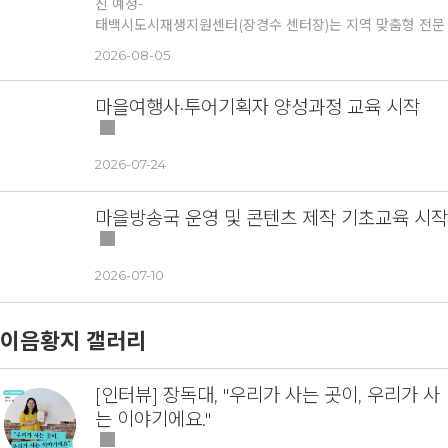
진 예정-
태백시도시재생지원센터(장경수 센터장)는 지역 맞춤형 전문
기술 인력을 양성하고 지역 정착 기반을 마련하기 위해 추진
2026-08-05
한 「태백형 집수리 전문인력 양성 및 지역정착 지원사업」
교육과정을 성공적으로 마무리하고, 7월 31일(금) 수료식을
마을여행사·투어기획자 양성과정 교육 시작
개최했다.
이번 교육은 집수리 분야에 관심 있는 태백시민을 대상으로
실시됐으며, 타일기능사, 건축도장기능사, 방수기능사 자격증
2026-07-24
취득 대비 교육을 비롯해 도배 실무교육 등 현장에서 활용 가
능한 실무 중심 교육과정을 운영했다. 이론과 실습을 병행한
교육을 통해 교육생들은 집수리 기술을 체계적으로 익히며 실
마을방송국 운영 및 콘텐츠 제작 기초교육 시작
무 역량을 높이는 시간을 가졌다.
교육 수료 이후에도 지역사회에서 지속적으로 활동할 수 있도
2026-07-10
록 지원하는 데 의미를 두고 추진됐다.
8월 첫째 주부터 둘째 주까지 현장 실습 교육을 운영해 교육
생들이 실제 집수리 현장에서 기술을 익히고 경험을 쌓을 예
이음황지 갤러리
정이다.
태백시도시재생지원센터는 이번 교육 수료생을 중심으로 집
수리지원단을 운영해 도시재생사업과 주거환경 개선사업 등
[인터뷰] 장독대, "우리가 사는 곳이, 우리가 사
에 참여할 수 있도록 연계하는 한편, 2차 교육을 통해 전문인
는 이야기에요."
력을 지속적으로 양성하여 지역사회에 필요한 생활밀착형 기
술인력을 확대해 나갈 계획이다.