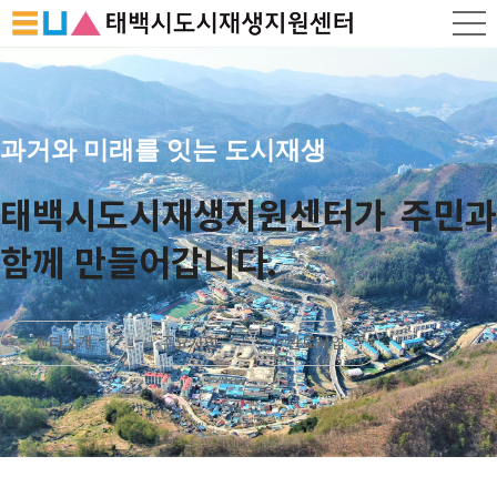
과거와 미래를 잇는 도시재생
태백시도시재생지원센터가 주민과
함께 만들어갑니다.
센터소개
주요사업
완료사업